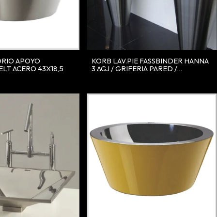
ORIO APOYO
KORB LAV.PIE FASSBINDER HANNA
LT ACERO 43X18,5
3 AGJ / GRIFERIA PARED /
MONOCOMANDO 51,5X47X87